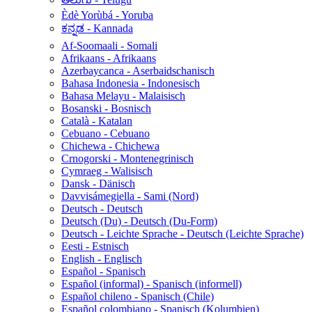
Èdè Yorùbá - Yoruba
ಕನ್ನಡ - Kannada
Af-Soomaali - Somali
Afrikaans - Afrikaans
Azerbaycanca - Aserbaidschanisch
Bahasa Indonesia - Indonesisch
Bahasa Melayu - Malaisisch
Bosanski - Bosnisch
Català - Katalan
Cebuano - Cebuano
Chichewa - Chichewa
Crnogorski - Montenegrinisch
Cymraeg - Walisisch
Dansk - Dänisch
Davvisámegiella - Sami (Nord)
Deutsch - Deutsch
Deutsch (Du) - Deutsch (Du-Form)
Deutsch - Leichte Sprache - Deutsch (Leichte Sprache)
Eesti - Estnisch
English - Englisch
Español - Spanisch
Español (informal) - Spanisch (informell)
Español chileno - Spanisch (Chile)
Español colombiano - Spanisch (Kolumbien)