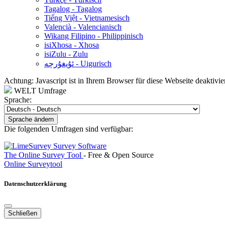
Tagalog - Tagalog
Tiếng Việt - Vietnamesisch
Valencià - Valencianisch
Wikang Filipino - Philippinisch
isiXhosa - Xhosa
isiZulu - Zulu
ئۇيغۇرچە - Uigurisch
Achtung: Javascript ist in Ihrem Browser für diese Webseite deaktivi
WELT Umfrage
Sprache:
Sprache ändern
Die folgenden Umfragen sind verfügbar:
The Online Survey Tool
- Free & Open Source
Online Surveytool
Datenschutzerklärung
Schließen