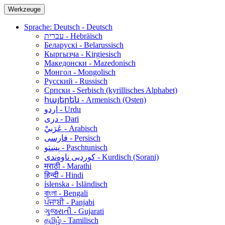
Werkzeuge
Sprache: Deutsch - Deutsch
עברית - Hebräisch
Беларускі - Belarussisch
Кыргызча - Kirgiesisch
Македонски - Mazedonisch
Монгол - Mongolisch
Русский - Russisch
Српски - Serbisch (kyrillisches Alphabet)
հայերեն - Armenisch (Osten)
اردو - Urdu
دری - Dari
عَرَبيْ - Arabisch
فارسی - Persisch
پښتو - Paschtunisch
کوردیی ناوەندی - Kurdisch (Sorani)
मराठी - Marathi
हिन्दी - Hindi
íslenska - Isländisch
বাংলা - Bengali
ਪੰਜਾਬੀ - Panjabi
ગુજરાતી - Gujarati
தமிழ் - Tamilisch