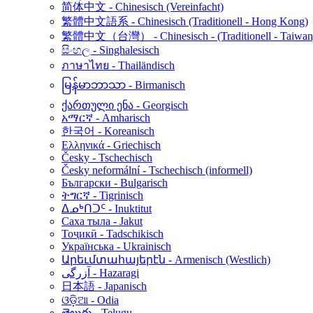
简体中文 - Chinesisch (Vereinfacht)
繁體中文語系 - Chinesisch (Traditionell - Hong Kong)
繁體中文（台灣） - Chinesisch - (Traditionell - Taiwan
සිංහල - Singhalesisch
ภาษาไทย - Thailändisch
မြန်မာဘာသာ - Birmanisch
ქართული ენა - Georgisch
አማርኛ - Amharisch
한국어 - Koreanisch
Ελληνικά - Griechisch
Česky - Tschechisch
Česky neformální - Tschechisch (informell)
Български - Bulgarisch
ትግርኛ - Tigrinisch
ᐃᓄᒃᑎᑐᑦ - Inuktitut
Саха тыла - Jakut
Тоҷикӣ - Tadschikisch
Українська - Ukrainisch
Արեւմտահայերէն - Armenisch (Westlich)
آزرگی - Hazaragi
日本語 - Japanisch
ଓଡ଼ିଆ - Odia
తెలుగు - Telugu