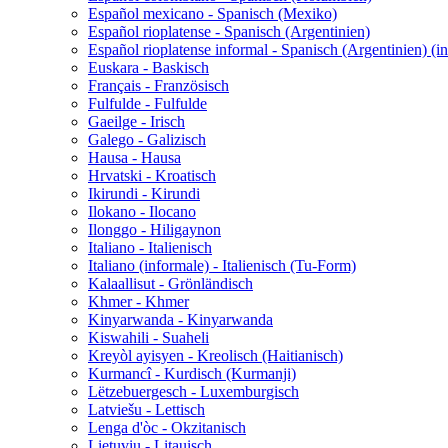
Español mexicano - Spanisch (Mexiko)
Español rioplatense - Spanisch (Argentinien)
Español rioplatense informal - Spanisch (Argentinien) (in
Euskara - Baskisch
Français - Französisch
Fulfulde - Fulfulde
Gaeilge - Irisch
Galego - Galizisch
Hausa - Hausa
Hrvatski - Kroatisch
Ikirundi - Kirundi
Ilokano - Ilocano
Ilonggo - Hiligaynon
Italiano - Italienisch
Italiano (informale) - Italienisch (Tu-Form)
Kalaallisut - Grönländisch
Khmer - Khmer
Kinyarwanda - Kinyarwanda
Kiswahili - Suaheli
Kreyòl ayisyen - Kreolisch (Haitianisch)
Kurmancî - Kurdisch (Kurmanji)
Lëtzebuergesch - Luxemburgisch
Latviešu - Lettisch
Lenga d'òc - Okzitanisch
Lietuvių - Litauisch