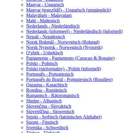
Magyar - Ungarisch
Magyar (tegeződő) - Ungarisch (umgänglich)
Malayāḷaṁ - Malayalam
Malti - Maltesisch
Nederlands - Niederländisch
Nederlands (informeel) - Niederländisch (informell)
Nepali - Nepalesisch
Norsk Bokmål - Norwegisch (Bokmal)
Norsk Nynorsk - Norwegisch (Nynorsk)
O'zbek - Usbekisch
Papiamentu - Papiamento (Curaçao & Bonaire)
Polski - Polnisch
Polski (nieformalny) - Polish (informell)
Português - Portugiesisch
Português do Brasil - Portugiesisch (Brasilien)
Qazaqşa - Kasachisch
Româna - Rumänisch
Rumantsch - Rätoromanisch
Shqipe - Albanisch
Slovenčina - Slovakisch
Slovenščina - Slowenisch
Srpski - Serbisch (lateinisches Alphabet)
Suomi - Finnisch
Svenska - Schwedisch
Türkçe - Türkisch